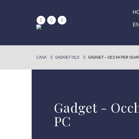
H
E
CASA
GADGET OLD
GADGET – OCCHI PER GUA
Gadget - Occh
PC